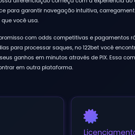
ossa diferenciação começa com a experiência do u
e para garantir navegação intuitiva, carregamento
o que você usa.
ompromisso com odds competitivas e pagamentos r
s para processar saques, no 122bet você encon
eus ganhos em minutos através de PIX. Essa comb
ontrar em outra plataforma.
Licenciament