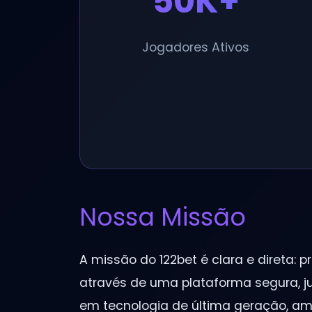
50K+
Jogadores Ativos
Nossa Missão
A missão do 122bet é clara e direta: 
através de uma plataforma segura, j
em tecnologia de última geração, a