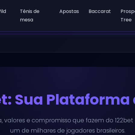
ild
Tênis de
Apostas
Baccarat
Prosp
mesa
Tree
et: Sua Plataforma
a, valores e compromisso que fazem do 122be
um de milhares de jogadores brasileiros.