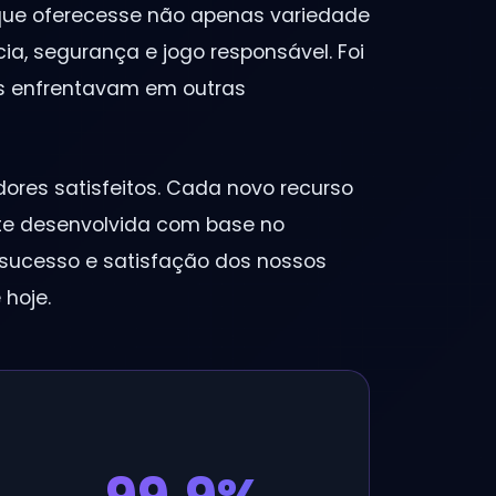
 que oferecesse não apenas variedade
, segurança e jogo responsável. Foi
es enfrentavam em outras
ores satisfeitos. Cada novo recurso
te desenvolvida com base no
sucesso e satisfação dos nossos
 hoje.