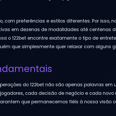
com preferências e estilos diferentes. Por isso, n
ivas em dezenas de modalidades até centenas de s
a o 122bet encontre exatamente o tipo de entret
guém que simplesmente quer relaxar com alguns gi
undamentais
perações do 122bet não são apenas palavras em um
ogadores, cada decisão de negócio e cada novo r
arantem que permanecemos fiéis à nossa visão 