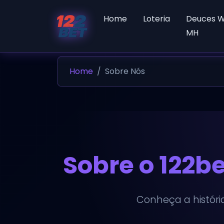
Home
Loteria
Deuces W
MH
Home
Sobre Nós
Sobre o 122b
Conheça a históri