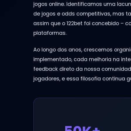
jogos online. Identificamos uma lac
de jogos e odds competitivas, mas 
assim que o 122bet foi concebido – 
plataformas.
Ao longo dos anos, crescemos organi
implementado, cada melhoria na int
feedback direto da nossa comunidad
jogadores, e essa filosofia continua 