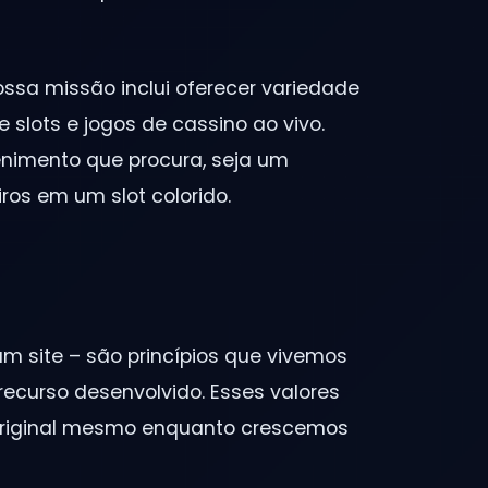
ossa missão inclui oferecer variedade
lots e jogos de cassino ao vivo.
enimento que procura, seja um
ros em um slot colorido.
 site – são princípios que vivemos
ecurso desenvolvido. Esses valores
original mesmo enquanto crescemos