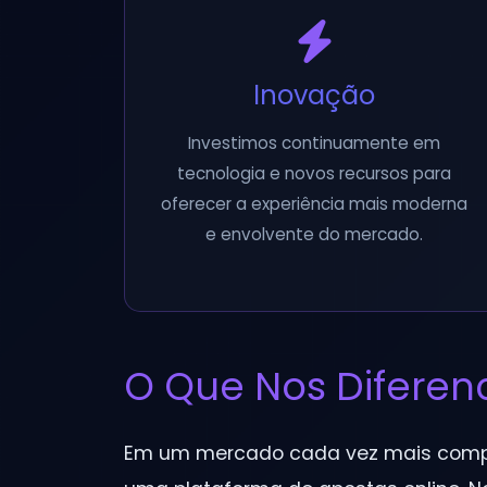
Inovação
Investimos continuamente em
tecnologia e novos recursos para
oferecer a experiência mais moderna
e envolvente do mercado.
O Que Nos Diferen
Em um mercado cada vez mais competi