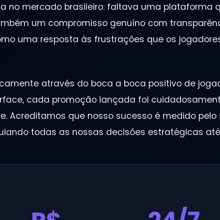
una no mercado brasileiro: faltava uma plataforma
também um compromisso genuíno com transparência
como uma resposta às frustrações que os jogador
camente através do boca a boca positivo de jogad
erface, cada promoção lançada foi cuidadosamen
e. Acreditamos que nosso sucesso é medido pelo 
guiando todas as nossas decisões estratégicas até