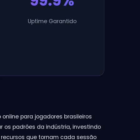
99.9%
Uptime Garantido
 online para jogadores brasileiros
os padrões da indústria, investindo
o recursos que tornam cada sessão