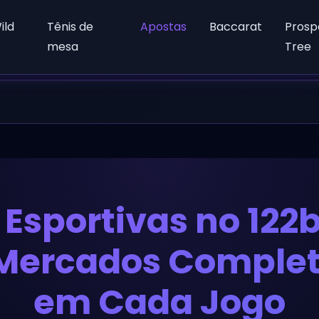
ild
Tênis de
Apostas
Baccarat
Prosp
mesa
Tree
Esportivas no 122
 Mercados Comple
em Cada Jogo