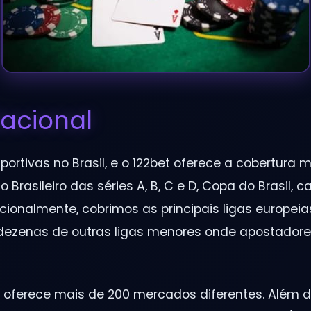
Nacional
ortivas no Brasil, e o 122bet oferece a cobertura 
rasileiro das séries A, B, C e D, Copa do Brasil,
onalmente, cobrimos as principais ligas europeias,
de dezenas de outras ligas menores onde apostador
t oferece mais de 200 mercados diferentes. Além do