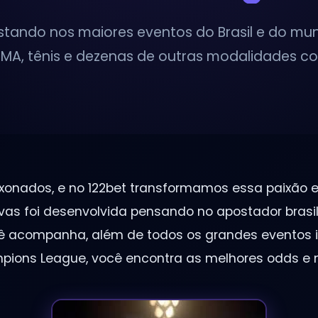
stando nos maiores eventos do Brasil e do mu
MMA, tênis e dezenas de outras modalidades 
ixonados, e no 122bet transformamos essa paixão 
vas foi desenvolvida pensando no apostador brasil
acompanha, além de todos os grandes eventos int
hampions League, você encontra as melhores odds 