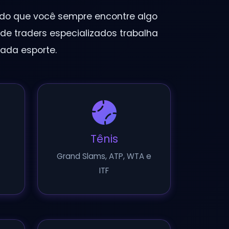
ndo que você sempre encontre algo
de traders especializados trabalha
ada esporte.
Tênis
Grand Slams, ATP, WTA e
ITF