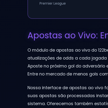
Premier League
Apostas ao Vivo:
O módulo de apostas ao vivo do 122
atualizações de odds a cada jogada s
Aposte no próximo gol do adversário
Entre no mercado de menos gols com 
Nossa interface de apostas ao vivo f
suas apostas são processadas insta
sistema. Oferecemos também estatísti