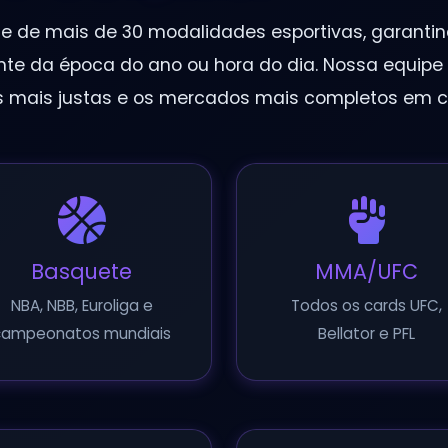
te de mais de 30 modalidades esportivas, garanti
te da época do ano ou hora do dia. Nossa equipe 
s mais justas e os mercados mais completos em c
Basquete
MMA/UFC
NBA, NBB, Euroliga e
Todos os cards UFC,
campeonatos mundiais
Bellator e PFL