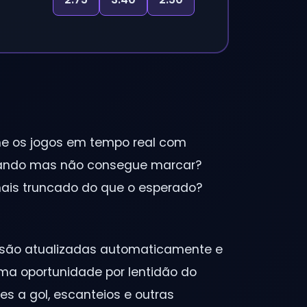
he os jogos em tempo real com
ionando mas não consegue marcar?
mais truncado do que o esperado?
ds são atualizadas automaticamente e
a oportunidade por lentidão do
s a gol, escanteios e outras