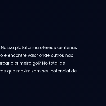
. Nossa plataforma oferece centenas
o e encontre valor onde outros não
ar o primeiro gol? No total de
vas que maximizam seu potencial de