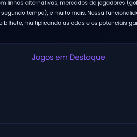
om linhas alternativas, mercados de jogadores (go
, segundo tempo), e muito mais. Nossa funcional
 bilhete, multiplicando as odds e os potenciais ga
Jogos em Destaque