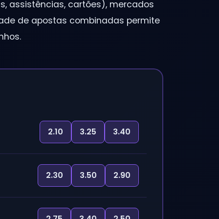
ls, assistências, cartões), mercados
idade de apostas combinadas permite
nhos.
2.10
3.25
3.40
2.30
3.50
2.90
2.75
3.40
2.50