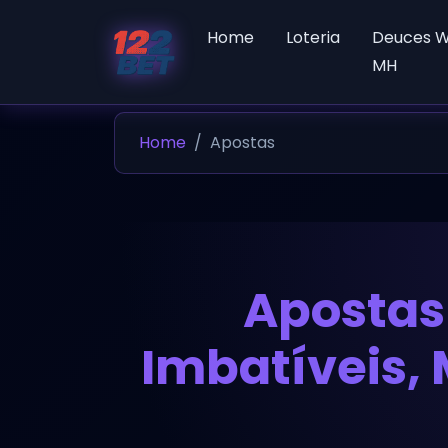
Home
Loteria
Deuces W
MH
Home
Apostas
Apostas 
Imbatíveis,