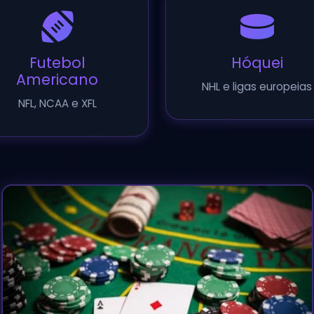
Futebol
Hóquei
Americano
NHL e ligas europeias
NFL, NCAA e XFL